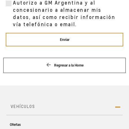
HIPOLITO YRIGOYEN 136
Autorizo a GM Argentina y al
MORÓN, 1708
concesionario a almacenar mis
datos, así como recibir información
vía telefónica o email.
FOREST CAR S.A.
AV. LAS HERAS 4021
PALERMO, 1425
Enviar
FOREST CAR S.A.
AV. JUAN B. JUSTO 2870
Regresar a la Home
VILLA CRESPO, 1414